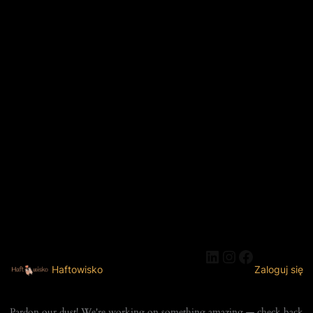
LinkedIn
Instagram
Faceboo
Haftowisko
Zaloguj się
Pardon our dust! We're working on something amazing — check back