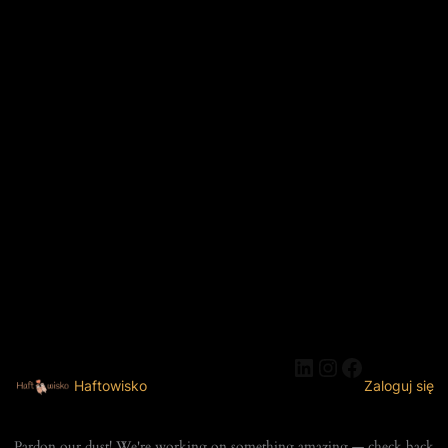
LinkedIn
Instagram
Faceboo
Haftowisko
Zaloguj się
Pardon our dust! We're working on something amazing — check back