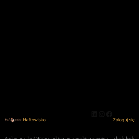
LinkedIn
Instagram
Faceboo
Haftowisko
Zaloguj się
Pardon our dust! We're working on something amazing — check back