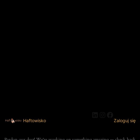
LinkedIn
Instagram
Faceboo
Haftowisko
Zaloguj się
Pardon our dust! We're working on something amazing — check back