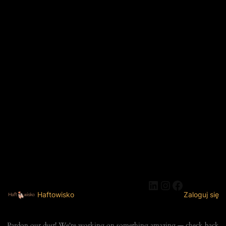
LinkedIn
Instagram
Faceboo
Haftowisko
Zaloguj się
Pardon our dust! We're working on something amazing — check back